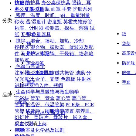
护服
防护具
办公桌保护具
眼镜、耳
防护具
塞、耳罩
洗眼瓶
面罩
手套
护肤系列
办公桌保护具
密度、温度、时间、pH、重量测量
分类：
秒表
温/湿度计
密度瓶
英霍夫锥形管
秒表、计时器
检测器、探头、溶液
试
刷子
纸
纸
天平
称量器具
搅拌、混合、摇动、加热、冷却
桶
袋架
搅拌器
混合物、振动器、旋转器及配
件
马弗炉、水浴锅、干燥箱、培养箱
超声波清洗机
高压设
加热罩
安全标签
防护服
色谱与光谱学
注射器、过滤器
核磁共振管
滤膜
分
办公桌保护具
眼镜、
光光度计
盒子、支架
色谱板
注射器
面罩
手套
进样瓶及插入件、瓶帽
生命科学与显微镜与微生物学
品牌：
干浴块
管架、管盒
离心管
离心管、
+
多选
管架
低温管、低温管架
PCR条、PCR
管架
移液管、细胞培养装置
培养皿、
ISOLAB 艾斯莱伯
幻灯片、盖玻片、载玻片、嵌入盒、
采血仪器
确定
取消
上架
实验室及化学品及试剂
销量