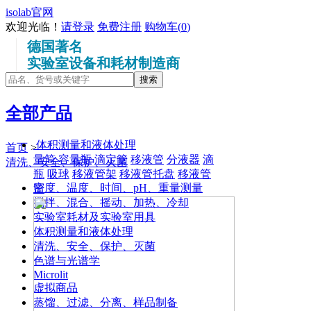
isolab官网
欢迎光临！
请登录
免费注册
购物车(
0
)
德国著名
实验室设备和耗材制造商
全部产品
体积测量和液体处理
首页
>
量筒
容量瓶
滴定管
移液管
分液器
滴
清洗、安全、保护、灭菌
瓶
吸球
移液管架
移液管托盘
移液管
密度、温度、时间、pH、重量测量
筒
搅拌、混合、摇动、加热、冷却
实验室耗材及实验室用具
体积测量和液体处理
清洗、安全、保护、灭菌
色谱与光谱学
Microlit
虚拟商品
蒸馏、过滤、分离、样品制备