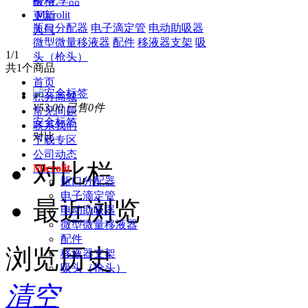
酸
化学品
价格
Microlit
更新
瓶口分配器
电子滴定管
电动助吸器
人气
微型微量移液器
配件
移液器支架
吸
1
/1
头（枪头）
共
1
个商品
首页
积分商城
¥53.00
已售0件
常见问题
安全标签
联系我们
对比
下载专区
公司动态
对比栏
Microlit
瓶口分配器
电子滴定管
最近浏览
电动助吸器
微型微量移液器
配件
浏览历史
移液器支架
吸头（枪头）
清空