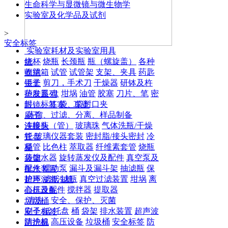
生命科学与显微镜与微生物学
实验室及化学品及试剂
>
安全标签
实验室耗材及实验室用具
烧杯
烧瓶
长颈瓶
瓶（螺旋盖）
各种
纸
收纳箱
试管
试管架
支架、夹具
药匙
面罩
镊子
剪刀，手术刀
干燥器
研钵及杵
手套
蒸发皿
盘
坩埚
油管
胶塞
刀片、笔
密
护肤系列
封、标签
袋、袋封口夹
眼镜、耳塞、耳罩
蒸馏、过滤、分离、样品制备
刷子
连接头（管）
玻璃珠
气体洗瓶/干燥
洗眼瓶
管
玻璃仪器套装
密封脂/接头密封
冷
托盘
凝管
比色柱
萃取器
纤维素套管
烧瓶
桶
蒸馏水器
旋转蒸发仪及配件
真空泵及
袋架
配件
蠕动泵
漏斗及漏斗架
抽滤瓶
保
排水装置
护环
滤纸
滤瓶
真空过滤装置
坩埚
离
超声波清洗机
心机及配件
搅拌器
提取器
高压设备
清洗、安全、保护、灭菌
垃圾桶
刷子
纸
托盘
桶
袋架
排水装置
超声波
安全标签
清洗机
高压设备
垃圾桶
安全标签
防
防护服