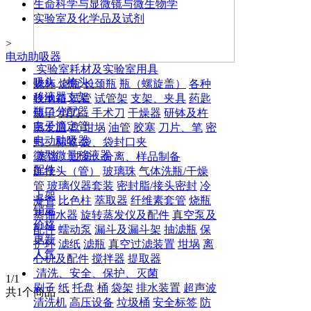
生命科学与显微镜与微生物学
实验室及化学品及试剂
>
电动助吸器
实验室耗材及实验室用具
吸头（枪头）
烧杯
烧瓶
长颈瓶
瓶（螺旋盖）
各种
移液器支架
收纳箱
试管
试管架
支架、夹具
药匙
瓶口分配器
镊子
剪刀，手术刀
干燥器
研钵及杵
电子滴定管
蒸发皿
盘
坩埚
油管
胶塞
刀片、笔
密
电动助吸器
封、标签
袋、袋封口夹
微型微量移液器
蒸馏、过滤、分离、样品制备
配件
连接头（管）
玻璃珠
气体洗瓶/干燥
管
玻璃仪器套装
密封脂/接头密封
冷
上架
凝管
比色柱
萃取器
纤维素套管
烧瓶
销量
蒸馏水器
旋转蒸发仪及配件
真空泵及
价格
配件
蠕动泵
漏斗及漏斗架
抽滤瓶
保
更新
护环
滤纸
滤瓶
真空过滤装置
坩埚
离
人气
心机及配件
搅拌器
提取器
清洗、安全、保护、灭菌
1
/1
刷子
纸
托盘
桶
袋架
排水装置
超声波
共
1
个商品
清洗机
高压设备
垃圾桶
安全标签
防