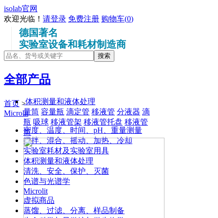
isolab官网
欢迎光临！
请登录
免费注册
购物车(
0
)
德国著名
实验室设备和耗材制造商
全部产品
体积测量和液体处理
首页
>
量筒
容量瓶
滴定管
移液管
分液器
滴
Microlit
瓶
吸球
移液管架
移液管托盘
移液管
密度、温度、时间、pH、重量测量
筒
搅拌、混合、摇动、加热、冷却
实验室耗材及实验室用具
体积测量和液体处理
清洗、安全、保护、灭菌
色谱与光谱学
Microlit
虚拟商品
蒸馏、过滤、分离、样品制备