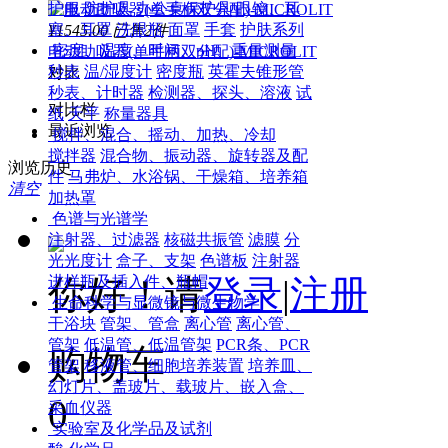
护服
防护具
办公桌保护具
眼镜、耳
塞、耳罩
洗眼瓶
面罩
手套
护肤系列
¥1545.00
已售2件
密度、温度、时间、pH、重量测量
电动助吸器(单手柄双分配)-MICROLIT
秒表
温/湿度计
密度瓶
英霍夫锥形管
对比
秒表、计时器
检测器、探头、溶液
试
对比栏
纸
天平
称量器具
最近浏览
搅拌、混合、摇动、加热、冷却
搅拌器
混合物、振动器、旋转器及配
浏览历史
件
马弗炉、水浴锅、干燥箱、培养箱
清空
加热罩
色谱与光谱学
注射器、过滤器
核磁共振管
滤膜
分
光光度计
盒子、支架
色谱板
注射器
进样瓶及插入件、瓶帽
你好！请
登录
|
注册
生命科学与显微镜与微生物学
干浴块
管架、管盒
离心管
离心管、
管架
低温管、低温管架
PCR条、PCR
购物车
管架
移液管、细胞培养装置
培养皿、
幻灯片、盖玻片、载玻片、嵌入盒、
0
采血仪器
实验室及化学品及试剂