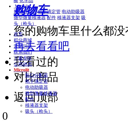
酸
化学品
购物车
Microlit
瓶口分配器
电子滴定管
电动助吸器
微型微量移液器
配件
移液器支架
吸
头（枪头）
您的购物车里什么都没
首页
积分商城
再去看看吧
常见问题
联系我们
我看过的
下载专区
公司动态
Microlit
对比商品
瓶口分配器
电子滴定管
电动助吸器
微型微量移液器
返回顶部
配件
移液器支架
吸头（枪头）
0