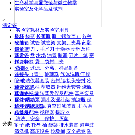
生命科学与显微镜与微生物学
实验室及化学品及试剂
>
滴定管
实验室耗材及实验室用具
烧杯
烧瓶
长颈瓶
瓶（螺旋盖）
各种
量筒
收纳箱
试管
试管架
支架、夹具
药匙
配件
镊子
剪刀，手术刀
干燥器
研钵及杵
容量瓶
蒸发皿
盘
坩埚
油管
胶塞
刀片、笔
密
滴定管
封、标签
袋、袋封口夹
移液管
蒸馏、过滤、分离、样品制备
分液器
连接头（管）
玻璃珠
气体洗瓶/干燥
滴瓶
管
玻璃仪器套装
密封脂/接头密封
冷
吸球
凝管
比色柱
萃取器
纤维素套管
烧瓶
移液管架
蒸馏水器
旋转蒸发仪及配件
真空泵及
移液管托盘
配件
蠕动泵
漏斗及漏斗架
抽滤瓶
保
移液管筒
护环
滤纸
滤瓶
真空过滤装置
坩埚
离
移液管助吸器
心机及配件
搅拌器
提取器
移液枪
清洗、安全、保护、灭菌
分类：
刷子
纸
托盘
桶
袋架
排水装置
超声波
清洗机
高压设备
垃圾桶
安全标签
防