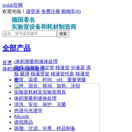
isolab官网
欢迎光临！
请登录
免费注册
购物车(
0
)
德国著名
实验室设备和耗材制造商
全部产品
体积测量和液体处理
首页
>
量筒
容量瓶
滴定管
移液管
分液器
滴
体积测量和液体处理
瓶
吸球
移液管架
移液管托盘
移液管
密度、温度、时间、pH、重量测量
筒
搅拌、混合、摇动、加热、冷却
实验室耗材及实验室用具
体积测量和液体处理
清洗、安全、保护、灭菌
色谱与光谱学
Microlit
虚拟商品
蒸馏、过滤、分离、样品制备