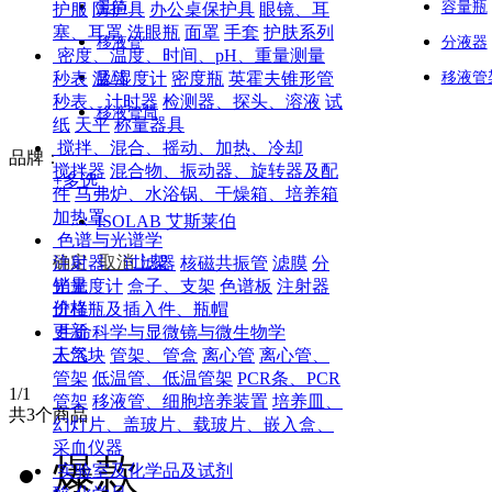
量筒
容量瓶
护服
防护具
办公桌保护具
眼镜、耳
塞、耳罩
洗眼瓶
面罩
手套
护肤系列
移液管
分液器
密度、温度、时间、pH、重量测量
秒表
温/湿度计
密度瓶
英霍夫锥形管
吸球
移液管
秒表、计时器
检测器、探头、溶液
试
移液管筒
纸
天平
称量器具
搅拌、混合、摇动、加热、冷却
品牌：
搅拌器
混合物、振动器、旋转器及配
+
多选
件
马弗炉、水浴锅、干燥箱、培养箱
加热罩
ISOLAB 艾斯莱伯
色谱与光谱学
确定
取消
上架
注射器、过滤器
核磁共振管
滤膜
分
销量
光光度计
盒子、支架
色谱板
注射器
价格
进样瓶及插入件、瓶帽
更新
生命科学与显微镜与微生物学
人气
干浴块
管架、管盒
离心管
离心管、
管架
低温管、低温管架
PCR条、PCR
1
/1
管架
移液管、细胞培养装置
培养皿、
共
3
个商品
幻灯片、盖玻片、载玻片、嵌入盒、
采血仪器
爆款
实验室及化学品及试剂