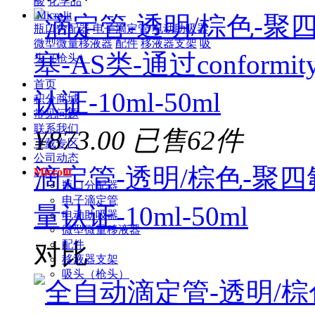
酸
化学品
Microlit
瓶口分配器
电子滴定管
电动助吸器
微型微量移液器
配件
移液器支架
吸
头（枪头）
首页
积分商城
常见问题
联系我们
¥873.00
已售62件
下载专区
公司动态
滴定管-透明/棕色-聚四氟活
Microlit
瓶口分配器
电子滴定管
量认证-10ml-50ml
电动助吸器
微型微量移液器
配件
对比
移液器支架
吸头（枪头）