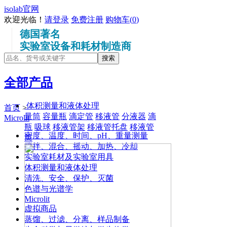
isolab官网
欢迎光临！
请登录
免费注册
购物车(
0
)
德国著名
实验室设备和耗材制造商
全部产品
体积测量和液体处理
首页
>
量筒
容量瓶
滴定管
移液管
分液器
滴
Microlit
瓶
吸球
移液管架
移液管托盘
移液管
密度、温度、时间、pH、重量测量
筒
搅拌、混合、摇动、加热、冷却
实验室耗材及实验室用具
体积测量和液体处理
清洗、安全、保护、灭菌
色谱与光谱学
Microlit
虚拟商品
蒸馏、过滤、分离、样品制备