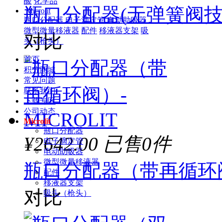
酸
化学品
瓶口分配器(无弹簧阀技术)
Microlit
瓶口分配器
电子滴定管
电动助吸器
微型微量移液器
配件
移液器支架
吸
对比
头（枪头）
首页
积分商城
常见问题
联系我们
下载专区
公司动态
Microlit
瓶口分配器
¥2642.00
已售0件
电子滴定管
电动助吸器
微型微量移液器
瓶口分配器（带再循环阀）
配件
移液器支架
对比
吸头（枪头）