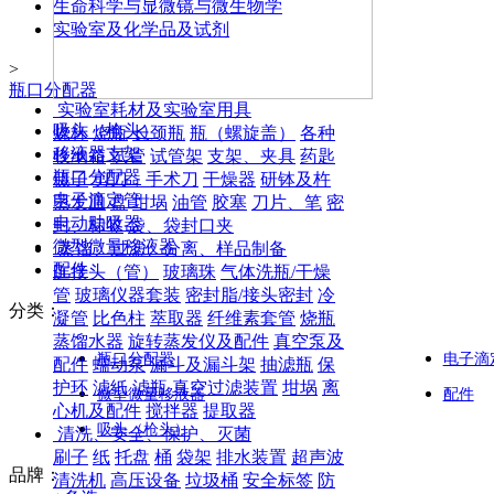
生命科学与显微镜与微生物学
实验室及化学品及试剂
>
瓶口分配器
实验室耗材及实验室用具
吸头（枪头）
烧杯
烧瓶
长颈瓶
瓶（螺旋盖）
各种
移液器支架
收纳箱
试管
试管架
支架、夹具
药匙
瓶口分配器
镊子
剪刀，手术刀
干燥器
研钵及杵
电子滴定管
蒸发皿
盘
坩埚
油管
胶塞
刀片、笔
密
电动助吸器
封、标签
袋、袋封口夹
微型微量移液器
蒸馏、过滤、分离、样品制备
配件
连接头（管）
玻璃珠
气体洗瓶/干燥
管
玻璃仪器套装
密封脂/接头密封
冷
分类：
凝管
比色柱
萃取器
纤维素套管
烧瓶
蒸馏水器
旋转蒸发仪及配件
真空泵及
瓶口分配器
电子滴
配件
蠕动泵
漏斗及漏斗架
抽滤瓶
保
护环
滤纸
滤瓶
真空过滤装置
坩埚
离
微型微量移液器
配件
心机及配件
搅拌器
提取器
吸头（枪头）
清洗、安全、保护、灭菌
刷子
纸
托盘
桶
袋架
排水装置
超声波
品牌：
清洗机
高压设备
垃圾桶
安全标签
防