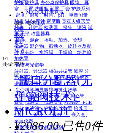
+
多选
护服
防护具
办公桌保护具
眼镜、耳
塞、耳罩
洗眼瓶
面罩
手套
护肤系列
MICROLIT米克雷
密度、温度、时间、pH、重量测量
秒表
温/湿度计
密度瓶
英霍夫锥形管
确定
取消
上架
秒表、计时器
检测器、探头、溶液
试
销量
纸
天平
称量器具
价格
搅拌、混合、摇动、加热、冷却
更新
搅拌器
混合物、振动器、旋转器及配
人气
件
马弗炉、水浴锅、干燥箱、培养箱
加热罩
1
/1
共
4
个商品
色谱与光谱学
注射器、过滤器
核磁共振管
滤膜
分
光光度计
盒子、支架
色谱板
注射器
进样瓶及插入件、瓶帽
生命科学与显微镜与微生物学
干浴块
管架、管盒
离心管
离心管、
管架
低温管、低温管架
PCR条、PCR
管架
移液管、细胞培养装置
培养皿、
幻灯片、盖玻片、载玻片、嵌入盒、
采血仪器
¥2086.00
已售0件
实验室及化学品及试剂